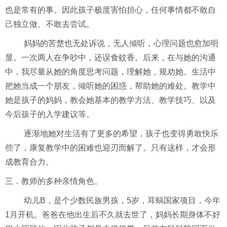
也是常有的事。因此孩子极度害怕担心，任何事情都不敢自
己独立做、不敢去尝试。
妈妈的苦楚也无处诉说，无人倾听，心理问题也愈加明
显。一次两人在争吵中，还误食蚊香。后来，在与她的沟通
中，我尽量从她的角度思考问题，理解她，规劝她。生活中
把她当成一个朋友，倾听她的困惑，帮助她的难处。教学中
她是孩子的妈妈，教会她基本的教学方法、教学技巧、以及
今后孩子的入学建议等。
逐渐地她对生活有了更多的希望，孩子也变得勇敢快乐
些了，康复教学中的困难也迎刃而解了。只有这样，才会形
成教育合力。
三．教师的多种亲情角色。
幼儿
B
，是个少数民族男孩，
5
岁，耳蜗国家项目，今年
1
月开机。爸爸在他出生后不久就去世了，妈妈长期身体不好