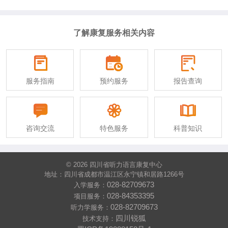
了解康复服务相关内容



服务指南
预约服务
报告查询



咨询交流
特色服务
科普知识
© 2026 四川省听力语言康复中心
地址：四川省成都市温江区永宁镇和居路1266号
028-82709673
入学服务：
028-84353395
项目服务：
028-82709673
听力学服务：
四川锐狐
技术支持：