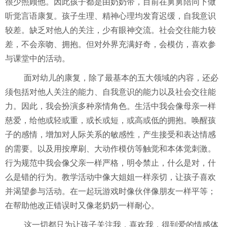
很少照顾他。因此孩子都是由奶奶带，目前在舅舅陪同下做
听觉言语康复。孩子生理、精神心理均发育迟缓，自我意识
较差。缺乏对他人的关注，少有眼神交流。社会交往能力较
差，不会亲吻、拥抱。但对外界充满好奇，会模仿，喜欢参
与课堂中的活动。
面对幼儿的康复，除了最基本的五大领域的内容，还必
须包括对他人关注的能力、自我意识的能力以及社会交往能
力。因此，我会扮演多种亲情角色。生活中我会像母亲一样
慈爱，给他或轻或重，或长或短，或高或低的拥抱。
唤醒孩
子的感情，增加对人际关系的敏感性，产生接受和表达情感
的需要。
以及用按摩刷、大动作模仿等触觉和本体觉刺激。
行为规范中我会像父亲一样严格，明令禁止，什么是对，什
么是错的行为。教学活动中像大姐姐一样亲切，让孩子喜欢
并渴望参与活动。在一起玩游戏时像伙伴像朋友一样平等；
在帮助他改正错误时又像老奶奶一样耐心。
这一切都只为让孩子关注我，喜欢我，得到爱的情感体