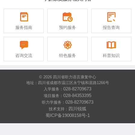



服务指南
预约服务
报告查询



咨询交流
特色服务
科普知识
© 2026 四川省听力语言康复中心
地址：四川省成都市温江区永宁镇和居路1266号
028-82709673
入学服务：
028-84353395
项目服务：
028-82709673
听力学服务：
四川锐狐
技术支持：
蜀ICP备19008158号-1